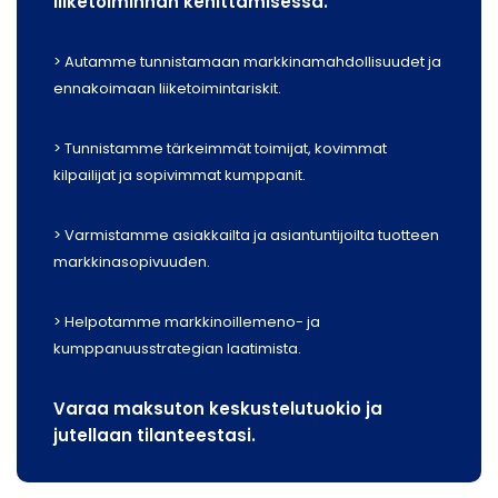
liiketoiminnan kehittämisessä.
> Autamme tunnistamaan markkinamahdollisuudet ja
ennakoimaan liiketoimintariskit.
> Tunnistamme tärkeimmät toimijat, kovimmat
kilpailijat ja sopivimmat kumppanit.
> Varmistamme asiakkailta ja asiantuntijoilta tuotteen
markkinasopivuuden.
> Helpotamme markkinoillemeno- ja
kumppanuusstrategian laatimista.
Varaa maksuton keskustelutuokio ja
jutellaan tilanteestasi.