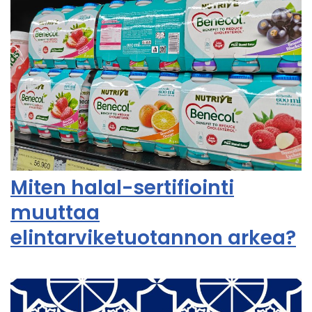
Miten halal-sertifiointi
muuttaa
elintarviketuotannon arkea?