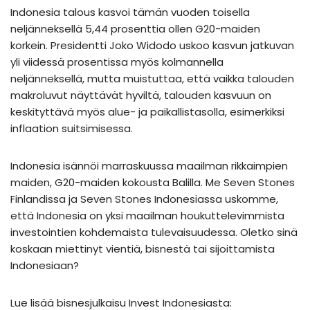
Indonesia talous kasvoi tämän vuoden toisella
neljänneksellä 5,44 prosenttia ollen G20-maiden
korkein. Presidentti Joko Widodo uskoo kasvun jatkuvan
yli viidessä prosentissa myös kolmannella
neljänneksellä, mutta muistuttaa, että vaikka talouden
makroluvut näyttävät hyviltä, talouden kasvuun on
keskityttävä myös alue- ja paikallistasolla, esimerkiksi
inflaation suitsimisessa.
Indonesia isännöi marraskuussa maailman rikkaimpien
maiden, G20-maiden kokousta Balilla. Me Seven Stones
Finlandissa ja Seven Stones Indonesiassa uskomme,
että Indonesia on yksi maailman houkuttelevimmista
investointien kohdemaista tulevaisuudessa. Oletko sinä
koskaan miettinyt vientiä, bisnestä tai sijoittamista
Indonesiaan?
Lue lisää bisnesjulkaisu Invest Indonesiasta: