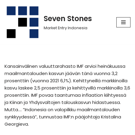
Siirry
Seven Stones
suoraan
Market Entry Indonesia
sisältöön
Kansainvälinen valuuttarahasto IMF arvioi heinäkuussa
maailmantalouden kasvun jäävän tänä vuonna 3,2
prosenttiin (vuonna 2021 6,1%). Kehittyneillä markkinoilla
kasvu laskee 2,5 prosenttiin ja kehittyvillä markkinoilla 3,6
prosenttiin. IMF povaa taantumaa inflaation kiihtyessä
ja Kiinan ja Yhdysvaltojen talouskasvun hidastuessa.
Mutta…. ”Indonesia on valopilkku maailmantalouden
synkkyydessä”, tunnustaa IMF:n pääjohtaja Kristalina
Georgieva.