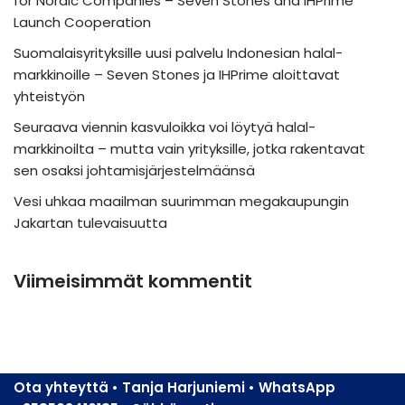
for Nordic Companies – Seven Stones and IHPrime
Launch Cooperation
Suomalaisyrityksille uusi palvelu Indonesian halal-
markkinoille – Seven Stones ja IHPrime aloittavat
yhteistyön
Seuraava viennin kasvuloikka voi löytyä halal-
markkinoilta – mutta vain yrityksille, jotka rakentavat
sen osaksi johtamisjärjestelmäänsä
Vesi uhkaa maailman suurimman megakaupungin
Jakartan tulevaisuutta
Viimeisimmät kommentit
Ota yhteyttä • Tanja Harjuniemi • WhatsApp