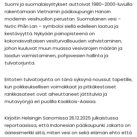
Suomi ja suomalaisyritykset auttoivat 1980–2000-luvuilla
rakentamaan Vietnamin pääkaupungin Hanoin
modernin vesihuollon perustan. Suomalainen vesi –
Nước Phần Lan – symboloi siellä edelleen laatua ja
kestävyyttä. Nykyään painopisteenä on
kokonaisvaltaisen vesiturvallisuuden vahvistaminen,
johon kuuluvat muun muassa vesivarojen määrän ja
laadun varmistaminen, pohjavesien hallinta ja
tulvatorjunta.
Eritoten tulvatorjunta on tänä syksynä noussut tapetille,
kun poikkeuksellisen voimakkaat ja pitkäkestoiset
rankkasateet ovat aiheuttaneet jättitulvia ja
mutavyöryjä eri puolilla Kaakkois-Aasiaa.
Kirjoitin Helsingin Sanomissa 26.12.2025 julkaistussa
reportaasissa, että Indonesian pääkaupunki Jakarta on
ääriesimerkki siitä, miten vesi on sekä elämän ehto että