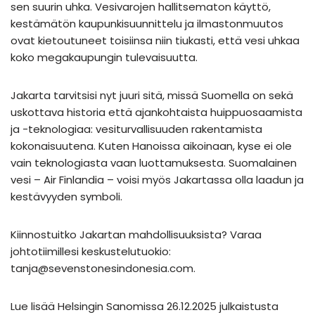
sen suurin uhka. Vesivarojen hallitsematon käyttö,
kestämätön kaupunkisuunnittelu ja ilmastonmuutos
ovat kietoutuneet toisiinsa niin tiukasti, että vesi uhkaa
koko megakaupungin tulevaisuutta.
Jakarta tarvitsisi nyt juuri sitä, missä Suomella on sekä
uskottava historia että ajankohtaista huippuosaamista
ja -teknologiaa: vesiturvallisuuden rakentamista
kokonaisuutena. Kuten Hanoissa aikoinaan, kyse ei ole
vain teknologiasta vaan luottamuksesta. Suomalainen
vesi – Air Finlandia – voisi myös Jakartassa olla laadun ja
kestävyyden symboli.
Kiinnostuitko Jakartan mahdollisuuksista? Varaa
johtotiimillesi keskustelutuokio:
tanja@sevenstonesindonesia.com.
Lue lisää Helsingin Sanomissa 26.12.2025 julkaistusta