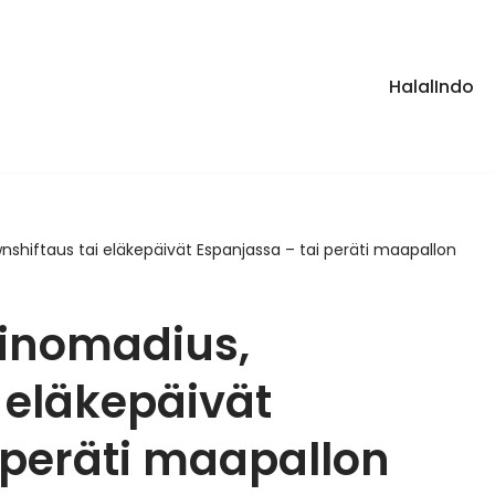
HalalIndo
nshiftaus tai eläkepäivät Espanjassa – tai peräti maapallon
ginomadius,
 eläkepäivät
 peräti maapallon