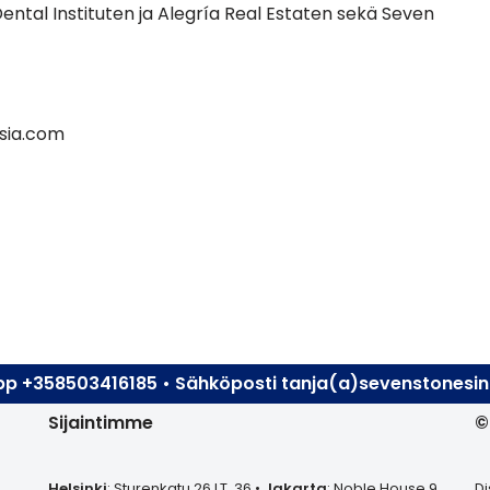
Dental Instituten ja Alegría Real Estaten sekä Seven
sia.com
App +358503416185 • Sähköposti tanja(a)sevenstones
Sijaintimme
©
Helsinki
: Sturenkatu 26 LT. 36 •
Jakarta
: Noble House 9.
Di