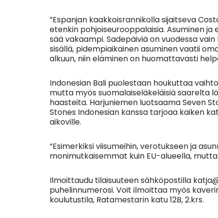
”Espanjan kaakkoisrannikolla sijaitseva Co
etenkin pohjoiseurooppalaisia. Asuminen ja 
sää vakaampi. Sadepäiviä on vuodessa vain k
sisällä, pidempiaikainen asuminen vaatii om
alkuun, niin eläminen on huomattavasti hel
Indonesian Bali puolestaan houkuttaa vaihto
mutta myös suomalaiseläkeläisiä saarelta löy
haasteita. Harjuniemen luotsaama Seven St
Stones Indonesian kanssa tarjoaa kaiken katt
aikoville.
“Esimerkiksi viisumeihin, verotukseen ja asu
monimutkaisemmat kuin EU-alueella, mutta 
Ilmoittaudu tilaisuuteen sähköpostilla katj
puhelinnumerosi. Voit ilmoittaa myös kaveri
koulutustila, Ratamestarin katu 12B, 2.krs.