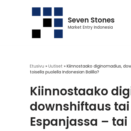
Siirry
Seven Stones
suoraan
sisältöön
Market Entry Indonesia
Etusivu
»
Uutiset
»
Kiinnostaako diginomadius, dow
toisella puolella Indonesian Balilla?
Kiinnostaako di
downshiftaus tai
Espanjassa – tai