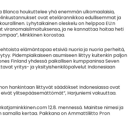
sta Blanca houkuttelee yhä enemmän ulkomaalaisia,
elinkustannukset ovat etelärannikkoa edullisemmat ja
ourallinen. Lyhytaikainen oleskelu on helppoa EU:n
at viranomaisilmoituksensa, ja ne kannattaa hoitaa heti
pompaa”, Minkkinen korostaa.
ehtoista elämäntapaa etsiviä nuoria ja nuoria perheitä,
tyy. Pidempiaikaiseen asumiseen liittyy kuitenkin paljon
ones Finland yhdessä paikallisen kumppaninsa Seven
avat yritys- ja yksityishenkilöpalvelut Indonesiaan
nnon hankintaan liittyvät säädökset Indonesiassa ovat
eivät ylitsepääsemättömät”, Harjuniemi vakuuttaa.
a@katjaminkkinen.com 12.8. mennessä. Mainitse nimesi ja
n samalla kertaa. Paikkana on Ammattiliitto Pron