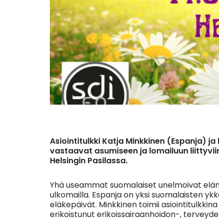
Asiointitulkki Katja Minkkinen (Espanja) j
vastaavat asumiseen ja lomailuun liittyvii
Helsingin Pasilassa.
Yhä useammat suomalaiset unelmoivat eläm
ulkomailla. Espanja on yksi suomalaisten ykk
eläkepäivät. Minkkinen toimii asiointitulkkin
erikoistunut erikoissairaanhoidon-, terveyd