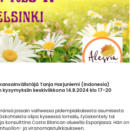
a kansainvälistäjä Tanja Harjuniemi (Indonesia)
n kysymyksiin keskiviikkona 14.8.2024 klo 17-20
änsä jossain vaiheessa pidempiaikaisesta asumisesta
öskohteista olipa kyseessä lomailu, työskentely tai
a ja konsulttina Costa Blancan alueella Espanjassa. Hän on
enhuollon- ja viranomaistulkkaukseen.