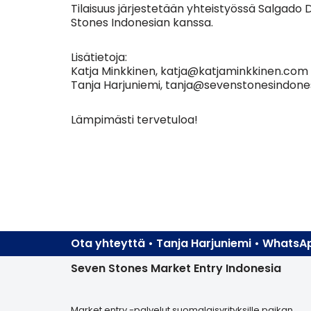
Tilaisuus järjestetään yhteistyössä Salgado 
Stones Indonesian kanssa.
Lisätietoja:
Katja Minkkinen, katja@katjaminkkinen.com
Tanja Harjuniemi, tanja@sevenstonesindone
Lämpimästi tervetuloa!
Ota yhteyttä • Tanja Harjuniemi • Whats
Seven Stones Market Entry Indonesia
Market entry -palvelut suomalaisyrityksille paikan