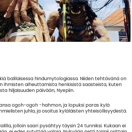
 balilaisessa hindumytologiassa. Niiden tehtävänä on
en ihmisten aiheuttamista henkisistä saasteista, kuten
ta hiljaisuuden päivään, Nyepiin.
mansa ogoh-ogoh -hahmon, ja lopuksi paras kylä
mielisten juhla, ja osoitus kyläläisten yhteisöllisyydestä.
illa, jolloin saari pysähtyy täysin 24 tunniksi. Kukaan ei
, ei edes sytyttää valoja. Nykyään netti toimii osittain,