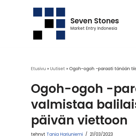
Siirry
Seven Stones
suoraan
sisältöön
Market Entry Indonesia
Etusivu
»
Uutiset
»
Ogoh-ogoh -paraati tänään tiist
Ogoh-ogoh -para
valmistaa balilai
päivän viettoon
tehnyt
Tanja Harjuniemi
21/03/2023