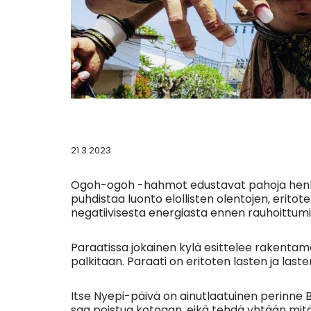
21.3.2023
Ogoh-ogoh -hahmot edustavat pahoja henkiä
puhdistaa luonto elollisten olentojen, eritot
negatiivisesta energiasta ennen rauhoittumis
Paraatissa jokainen kylä esittelee rakenta
palkitaan. Paraati on eritoten lasten ja lasten
Itse Nyepi-päivä on ainutlaatuinen perinne Bal
saa poistua kotoaan, eikä tehdä yhtään mitään