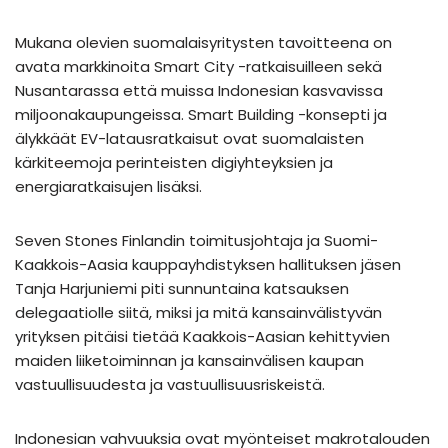
Mukana olevien suomalaisyritysten tavoitteena on
avata markkinoita Smart City -ratkaisuilleen sekä
Nusantarassa että muissa Indonesian kasvavissa
miljoonakaupungeissa. Smart Building -konsepti ja
älykkäät EV-latausratkaisut ovat suomalaisten
kärkiteemoja perinteisten digiyhteyksien ja
energiaratkaisujen lisäksi.
Seven Stones Finlandin toimitusjohtaja ja Suomi-
Kaakkois-Aasia kauppayhdistyksen hallituksen jäsen
Tanja Harjuniemi piti sunnuntaina katsauksen
delegaatiolle siitä, miksi ja mitä kansainvälistyvän
yrityksen pitäisi tietää Kaakkois-Aasian kehittyvien
maiden liiketoiminnan ja kansainvälisen kaupan
vastuullisuudesta ja vastuullisuusriskeistä.
Indonesian vahvuuksia ovat myönteiset makrotalouden