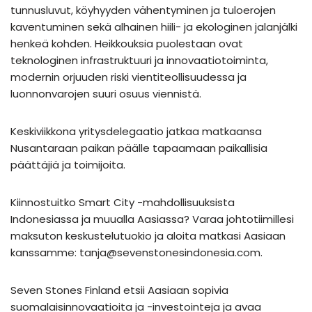
tunnusluvut, köyhyyden vähentyminen ja tuloerojen
kaventuminen sekä alhainen hiili- ja ekologinen jalanjälki
henkeä kohden. Heikkouksia puolestaan ovat
teknologinen infrastruktuuri ja innovaatiotoiminta,
modernin orjuuden riski vientiteollisuudessa ja
luonnonvarojen suuri osuus viennistä.
Keskiviikkona yritysdelegaatio jatkaa matkaansa
Nusantaraan paikan päälle tapaamaan paikallisia
päättäjiä ja toimijoita.
Kiinnostuitko Smart City -mahdollisuuksista
Indonesiassa ja muualla Aasiassa? Varaa johtotiimillesi
maksuton keskustelutuokio ja aloita matkasi Aasiaan
kanssamme: tanja@sevenstonesindonesia.com.
Seven Stones Finland etsii Aasiaan sopivia
suomalaisinnovaatioita ja -investointeja ja avaa