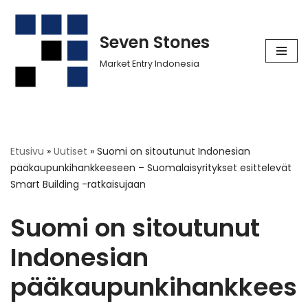
Siirry
Seven Stones
suoraan
Market Entry Indonesia
sisältöön
Etusivu
»
Uutiset
»
Suomi on sitoutunut Indonesian
pääkaupunkihankkeeseen – Suomalaisyritykset esittelevät
Smart Building -ratkaisujaan
Suomi on sitoutunut
Indonesian
pääkaupunkihankkees