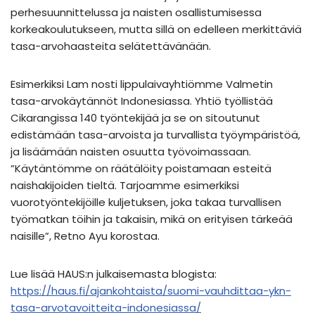
perhesuunnittelussa ja naisten osallistumisessa
korkeakoulutukseen, mutta sillä on edelleen merkittäviä
tasa-arvohaasteita selätettävänään.
Esimerkiksi Lam nosti lippulaivayhtiömme Valmetin
tasa-arvokäytännöt Indonesiassa. Yhtiö työllistää
Cikarangissa 140 työntekijää ja se on sitoutunut
edistämään tasa-arvoista ja turvallista työympäristöä,
ja lisäämään naisten osuutta työvoimassaan.
”Käytäntömme on räätälöity poistamaan esteitä
naishakijoiden tieltä. Tarjoamme esimerkiksi
vuorotyöntekijöille kuljetuksen, joka takaa turvallisen
työmatkan töihin ja takaisin, mikä on erityisen tärkeää
naisille”, Retno Ayu korostaa.
Lue lisää HAUS:n julkaisemasta blogista:
https://haus.fi/ajankohtaista/suomi-vauhdittaa-ykn-
tasa-arvotavoitteita-indonesiassa/