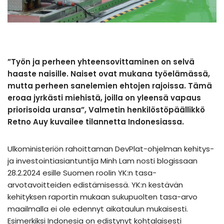
”Työn ja perheen yhteensovittaminen on selvä
haaste naisille. Naiset ovat mukana työelämässä,
mutta perheen sanelemien ehtojen rajoissa. Tämä
eroaa jyrkästi miehistä, joilla on yleensä vapaus
priorisoida uransa”, Valmetin henkilöstöpäällikkö
Retno Auy kuvailee tilannetta Indonesiassa.
Ulkoministeriön rahoittaman DevPlat-ohjelman kehitys-
ja investointiasiantuntija Minh Lam nosti blogissaan
28.2.2024 esille Suomen roolin YK:n tasa-
arvotavoitteiden edistämisessä. YK:n kestävän
kehityksen raportin mukaan sukupuolten tasa-arvo
maailmalla ei ole edennyt aikataulun mukaisesti.
Esimerkiksi Indonesia on edistynyt kohtalaisesti