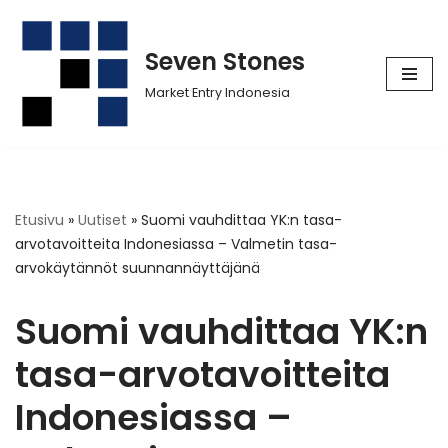
Siirry
Seven Stones
suoraan
Market Entry Indonesia
sisältöön
Etusivu
»
Uutiset
»
Suomi vauhdittaa YK:n tasa-
arvotavoitteita Indonesiassa – Valmetin tasa-
arvokäytännöt suunnannäyttäjänä
Suomi vauhdittaa YK:n
tasa-arvotavoitteita
Indonesiassa –