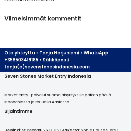
Viimeisimmät kommentit
Ota yhteyttä • Tanja Harjuniemi • WhatsApp
+358503416185 • Sähköposti
tanja(a)sevenstonesindonesia.com
Seven Stones Market Entry Indonesia
Market entry -palvelut suomalaisyrityksille paikan päällä
Indonesiassa ja muualla Aasiassa.
Sijaintimme
Helsinki
: Sturenkatu 26 LT. 36 •
Jakarta
: Noble House 9. krs •