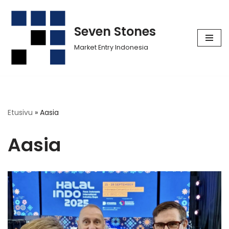
Siirry
Seven Stones
suoraan
Market Entry Indonesia
sisältöön
Etusivu
»
Aasia
Aasia